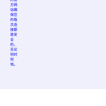
方网
站确
保您
的每
次连
接都
是安
全
的，
无论
何时
何
地。