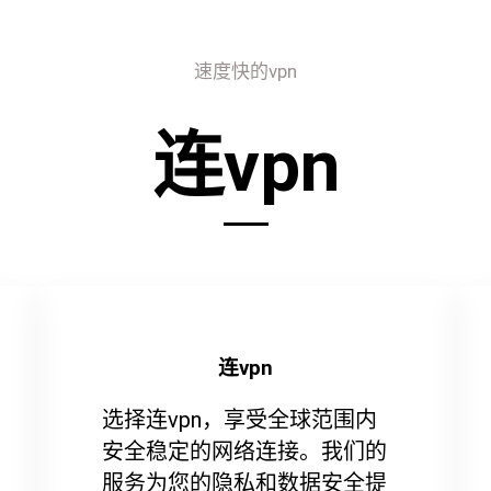
速度快的vpn
连vpn
连vpn
选择连vpn，享受全球范围内
安全稳定的网络连接。我们的
服务为您的隐私和数据安全提