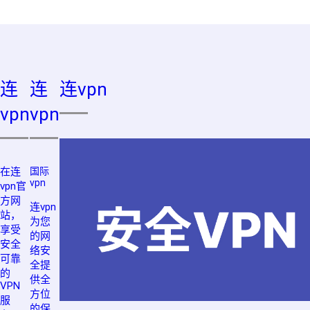
连
连
连vpn
vpn
vpn
在连
国际
vpn
vpn官
方网
连vpn
站，
为您
享受
的网
安全
络安
可靠
全提
的
供全
VPN
方位
服
的保