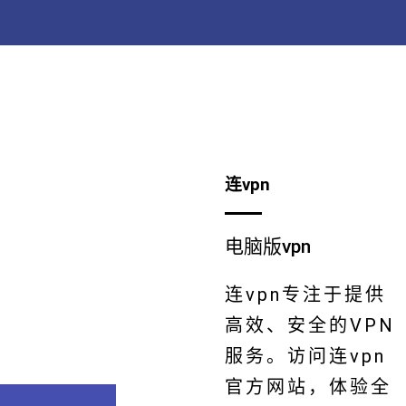
连vpn
电脑版vpn
连vpn专注于提供
高效、安全的VPN
服务。访问连vpn
官方网站，体验全