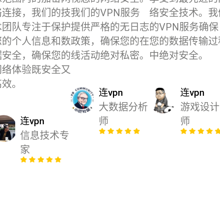
络连接，我们的技
我们的VPN服务
络安全技术。我
术团队专注于保护
提供严格的无日志
的VPN服务确保
您的个人信息和数
政策，确保您的在
您的数据传输过
据安全，确保您的
线活动绝对私密。
中绝对安全。
网络体验既安全又
高效。
连vpn
连vpn
大数据分析
游戏设计
连vpn
师
师
信息技术专
家