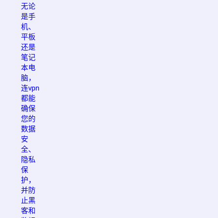
无论
是手
机、
平板
还是
笔记
本电
脑，
连vpn
都能
确保
您的
数据
安
全、
隐私
保
护，
并防
止黑
客和