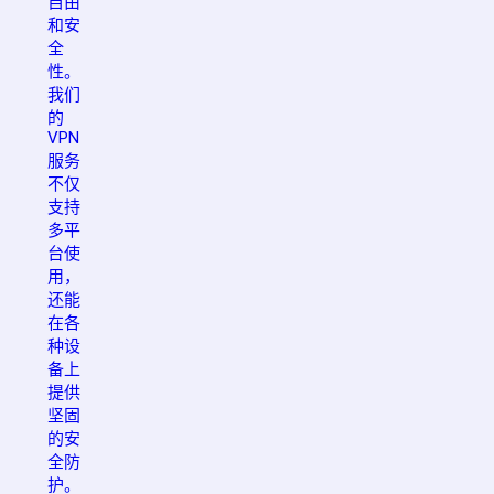
自由
和安
全
性。
我们
的
VPN
服务
不仅
支持
多平
台使
用，
还能
在各
种设
备上
提供
坚固
的安
全防
护。