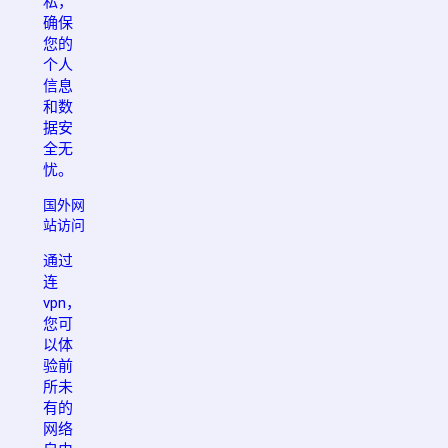
私，
确保
您的
个人
信息
和数
据安
全无
忧。
国外网
站访问
通过
连
vpn，
您可
以体
验前
所未
有的
网络