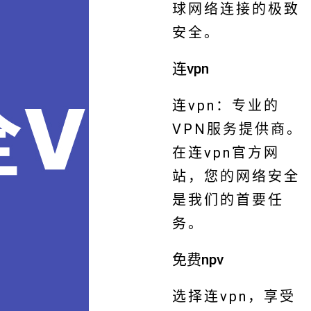
球网络连接的极致
安全。
连vpn
连vpn：专业的
VPN服务提供商。
在连vpn官方网
站，您的网络安全
是我们的首要任
务。
免费npv
选择连vpn，享受